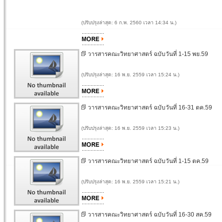
(ปรับปรุงล่าสุด: 6 ก.พ. 2560 เวลา 14:34 น.)
วารสารคณะวิทยาศาสตร์ ฉบับวันที่ 1-15 พย.59
(ปรับปรุงล่าสุด: 16 พ.ย. 2559 เวลา 15:24 น.)
วารสารคณะวิทยาศาสตร์ ฉบับวันที่ 16-31 ตค.59
(ปรับปรุงล่าสุด: 16 พ.ย. 2559 เวลา 15:23 น.)
วารสารคณะวิทยาศาสตร์ ฉบับวันที่ 1-15 ตค.59
(ปรับปรุงล่าสุด: 16 พ.ย. 2559 เวลา 15:21 น.)
วารสารคณะวิทยาศาสตร์ ฉบับวันที่ 16-30 สค.59