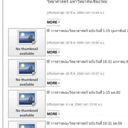
วิทยาศาสตร์ มหาวิทยาลัยเชียงใหม่
(ปรับปรุงล่าสุด: 30 มี.ค. 2560 เวลา 14:49 น.)
วารสารคณะวิทยาศาสตร์ ฉบับวันที่ 1-15 กุมภาพันธ์
(ปรับปรุงล่าสุด: 30 มี.ค. 2560 เวลา 15:30 น.)
วารสารคณะวิทยาศาสตร์ ฉบับวันที่ 16-31 มกราคม 
(ปรับปรุงล่าสุด: 30 มี.ค. 2560 เวลา 15:37 น.)
วารสารคณะวิทยาศาสตร์ ฉบับวันที่ 1-15 มค.60
(ปรับปรุงล่าสุด: 6 ก.พ. 2560 เวลา 15:50 น.)
วารสารคณะวิทยาศาสตร์ ฉบับวันที่ 16-31 ธค.59