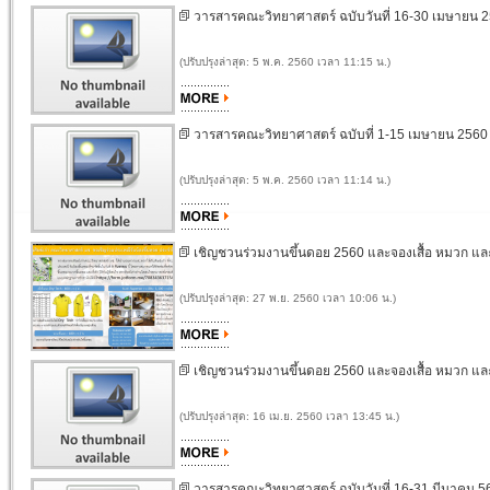
วารสารคณะวิทยาศาสตร์ ฉบับวันที่ 16-30 เมษายน 
(ปรับปรุงล่าสุด: 5 พ.ค. 2560 เวลา 11:15 น.)
วารสารคณะวิทยาศาสตร์ ฉบับที่ 1-15 เมษายน 2560
(ปรับปรุงล่าสุด: 5 พ.ค. 2560 เวลา 11:14 น.)
เชิญชวนร่วมงานขึ้นดอย 2560 และจองเสื้อ หมวก และท
(ปรับปรุงล่าสุด: 27 พ.ย. 2560 เวลา 10:06 น.)
เชิญชวนร่วมงานขึ้นดอย 2560 และจองเสื้อ หมวก และท
(ปรับปรุงล่าสุด: 16 เม.ย. 2560 เวลา 13:45 น.)
วารสารคณะวิทยาศาสตร์ ฉบับวันที่ 16-31 มีนาคม 5