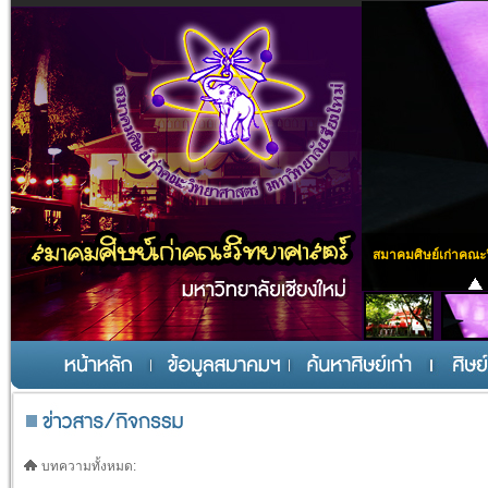
สมาคมศิษย์เก่าคณะ
บทความทั้งหมด
: