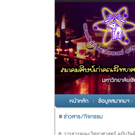
าสตร์
วารสารคณะวิทยาศาสตร์ ฉบับวันที