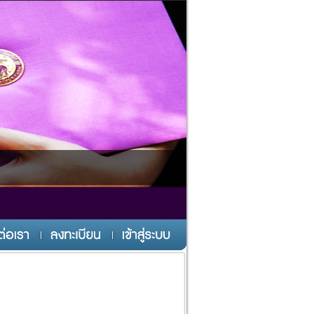
สมาคมศิษย์เก่าคณะวิทยาศาสตร์